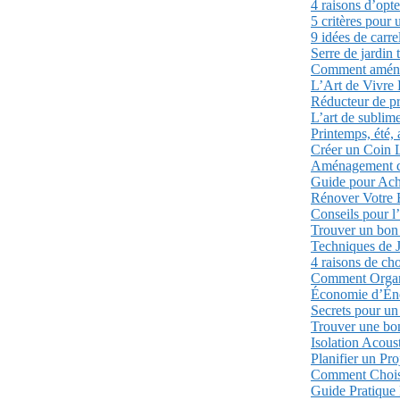
4 raisons d’opt
5 critères pour 
9 idées de carre
Serre de jardin 
Comment aménage
L’Art de Vivre
Réducteur de pr
L’art de sublime
Printemps, été, 
Créer un Coin 
Aménagement de 
Guide pour Ache
Rénover Votre B
Conseils pour l
Trouver un bon 
Techniques de 
4 raisons de cho
Comment Organ
Économie d’Éner
Secrets pour un
Trouver une bon
Isolation Acou
Planifier un Pr
Comment Choisi
Guide Pratique