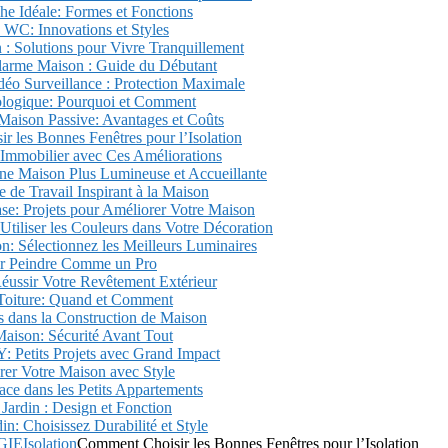
he Idéale: Formes et Fonctions
 WC: Innovations et Styles
 : Solutions pour Vivre Tranquillement
Alarme Maison : Guide du Débutant
éo Surveillance : Protection Maximale
logique: Pourquoi et Comment
Maison Passive: Avantages et Coûts
 les Bonnes Fenêtres pour l’Isolation
 Immobilier avec Ces Améliorations
ne Maison Plus Lumineuse et Accueillante
 de Travail Inspirant à la Maison
se: Projets pour Améliorer Votre Maison
iliser les Couleurs dans Votre Décoration
n: Sélectionnez les Meilleurs Luminaires
r Peindre Comme un Pro
éussir Votre Revêtement Extérieur
Toiture: Quand et Comment
es dans la Construction de Maison
 Maison: Sécurité Avant Tout
 Petits Projets avec Grand Impact
r Votre Maison avec Style
ace dans les Petits Appartements
 Jardin : Design et Fonction
in: Choisissez Durabilité et Style
GIE
Isolation
Comment Choisir les Bonnes Fenêtres pour l’Isolation