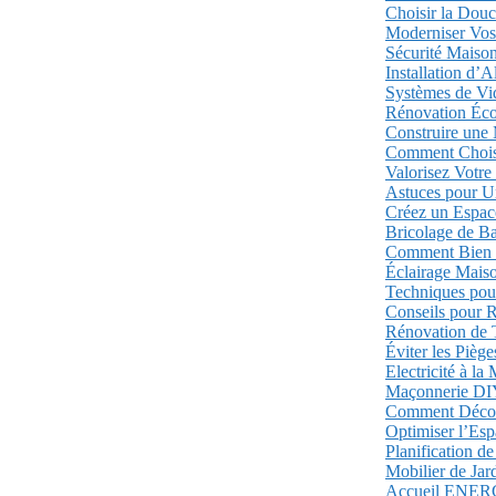
Choisir la Douc
Moderniser Vos
Sécurité Maison
Installation d’
Systèmes de Vid
Rénovation Éco
Construire une 
Comment Choisir
Valorisez Votre
Astuces pour U
Créez un Espace
Bricolage de Ba
Comment Bien Ut
Éclairage Maiso
Techniques pou
Conseils pour R
Rénovation de 
Éviter les Pièg
Electricité à la
Maçonnerie DIY:
Comment Décore
Optimiser l’Esp
Planification de
Mobilier de Jard
Accueil
ENER