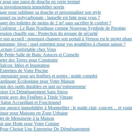
er pour une paroi de douche en verre trempé
un investissement immobilier serein
lage pour sublimer sa douche et personnaliser son style
tunnel ou polycarbonate : laquelle est faite pour vous ?
r des toilettes de moins de 2 m² sans sacrifier le confort ?
 Extérieur : Le Bain Nordique comme Nouveau Symbole de Prestige
ession chauffe eau : Protection du groupe de sécurité
r son accueil : pourquoi changer son portail à Vernon est le projet phar
automne, hiver : quel entretien pour vos gouttières à chaque saison ?
Lecture Confortable chez Vous
Petite Salle de Bain: Astuces et Conseils
ter des Terres pour Construire
alcon: Idées et Inspiration
’Entretien de Votre Piscine
menuisier pour ses fenêtres et portes : guide complet
Jardinage Écologique pour Votre Maison
isir des outils durables en tant qu’entrepreneur
iser Un Déménagement Sans Stress
gie avec des Fenêtres à Triple Vitrage
 Salon Accueillant et Fonctionnel
ne agence immobilière à Montpellier : le guide clair, concret… et vraim
stique pour Maisons en Zone Urbaine
ojet de Menuiserie à la Maison
r une Hotte pour Votre Cuisine
 Pour Choisir Une Entreprise De Déménagement