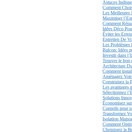
Astuces Indisp
Comment Choisi
Les Meilleures
Maximiser l’Es
Comment Répare
Idées Déco Pou
Éviter les Erre
Entretien De V
Les Problèmes 
Balcon: Idées 
Investir dans l
Trouver le bon 
Architecture Du
Comment installe
Aménagez Votre 
Construisez la 
Les avantages p
Sélectionnez l’
Solutions Inno
Économisez sur 
Conseils pour 
Transformez Vot
Isolation Maison
Comment Optimi
Choisissez la B