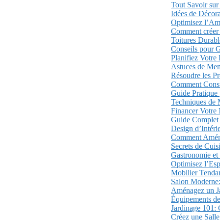
Tout Savoir sur 
Idées de Décor
Optimisez l’Am
Comment créer 
Toitures Durabl
Conseils pour G
Planifiez Votre
Astuces de Men
Résoudre les Pr
Comment Constru
Guide Pratique 
Techniques de 
Financer Votre 
Guide Complet 
Design d’Intér
Comment Aménag
Secrets de Cuis
Gastronomie et 
Optimisez l’Es
Mobilier Tenda
Salon Moderne:
Aménagez un Ja
Équipements de 
Jardinage 101:
Créez une Salle