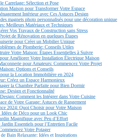
le Carrelage: Sélection et Pose
ation Maison pour Transformer Votre Espace
énagement Intérieur avec Ces Astuces Design
des magnets photo personnalisés pour une décoration unique
es: Meilleurs Matériaux et Techniques
érer Vos Travaux de Construction sans Stress
 Projet de Rénovation en quelques Étapes
uiserie pour Créer un Mobilier Unique
oblèmes de Plomberie: Conseils Utiles
ire Votre Maison: Étapes Essentielles à Suivre
pour Améliorer Votre Installation Électrique Maison
Maçonnerie pour Amateurs: Commencez Votre Projet
Maison: Options et Conseils
pour la Location Immobilière en 2024
ieur: Créez un Espace Harmonieux
er la Chambre Parfaite pour Bien Dormir
ine: Design et Fonctionnalité
Design: Comment les Intégrer dans Votre Cuisine
pace de Votre Garage: Astuces de Rangement
nce 2024: Quoi Choisir pour Votre Maison
 Idées de Déco pour un Look Chic
rdin Magnifique avec Peu d’Effort
Jardin Essentiels pour l’Entretien Facile
 Commencez Votre Potager
 de Bain Relaxante: Idées et Inspirations