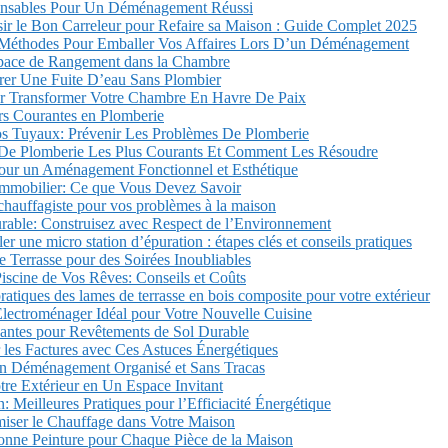
ensables Pour Un Déménagement Réussi
r le Bon Carreleur pour Refaire sa Maison : Guide Complet 2025
 Méthodes Pour Emballer Vos Affaires Lors D’un Déménagement
pace de Rangement dans la Chambre
r Une Fuite D’eau Sans Plombier
r Transformer Votre Chambre En Havre De Paix
urs Courantes en Plomberie
os Tuyaux: Prévenir Les Problèmes De Plomberie
De Plomberie Les Plus Courants Et Comment Les Résoudre
pour un Aménagement Fonctionnel et Esthétique
’Immobilier: Ce que Vous Devez Savoir
chauffagiste pour vos problèmes à la maison
rable: Construisez avec Respect de l’Environnement
r une micro station d’épuration : étapes clés et conseils pratiques
Terrasse pour des Soirées Inoubliables
Piscine de Vos Rêves: Conseils et Coûts
ratiques des lames de terrasse en bois composite pour votre extérieur
Électroménager Idéal pour Votre Nouvelle Cuisine
vantes pour Revêtements de Sol Durable
les Factures avec Ces Astuces Énergétiques
un Déménagement Organisé et Sans Tracas
re Extérieur en Un Espace Invitant
: Meilleures Pratiques pour l’Efficiacité Énergétique
ser le Chauffage dans Votre Maison
onne Peinture pour Chaque Pièce de la Maison