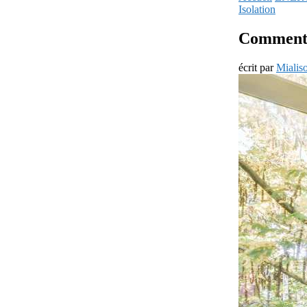
Isolation
Comment C
écrit par
Mialis