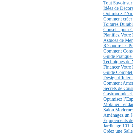
Tout Savoir sur 
Idées de Décor
Optimisez l’Am
Comment créer 
Toitures Durabl
Conseils pour G
Planifiez Votre
Astuces de Men
Résoudre les Pr
Comment Constru
Guide Pratique 
Techniques de 
Financer Votre 
Guide Complet 
Design d’Intér
Comment Aménag
Secrets de Cuis
Gastronomie et 
Optimisez l’Es
Mobilier Tenda
Salon Moderne:
Aménagez un Ja
Équipements de 
Jardinage 101:
Créez une Salle