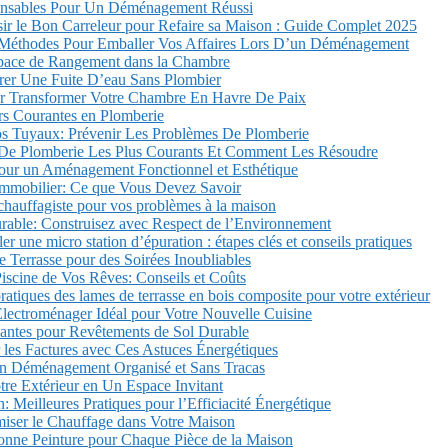
ensables Pour Un Déménagement Réussi
r le Bon Carreleur pour Refaire sa Maison : Guide Complet 2025
 Méthodes Pour Emballer Vos Affaires Lors D’un Déménagement
pace de Rangement dans la Chambre
r Une Fuite D’eau Sans Plombier
r Transformer Votre Chambre En Havre De Paix
urs Courantes en Plomberie
os Tuyaux: Prévenir Les Problèmes De Plomberie
De Plomberie Les Plus Courants Et Comment Les Résoudre
pour un Aménagement Fonctionnel et Esthétique
’Immobilier: Ce que Vous Devez Savoir
chauffagiste pour vos problèmes à la maison
rable: Construisez avec Respect de l’Environnement
r une micro station d’épuration : étapes clés et conseils pratiques
Terrasse pour des Soirées Inoubliables
Piscine de Vos Rêves: Conseils et Coûts
ratiques des lames de terrasse en bois composite pour votre extérieur
Électroménager Idéal pour Votre Nouvelle Cuisine
vantes pour Revêtements de Sol Durable
les Factures avec Ces Astuces Énergétiques
un Déménagement Organisé et Sans Tracas
re Extérieur en Un Espace Invitant
: Meilleures Pratiques pour l’Efficiacité Énergétique
ser le Chauffage dans Votre Maison
onne Peinture pour Chaque Pièce de la Maison