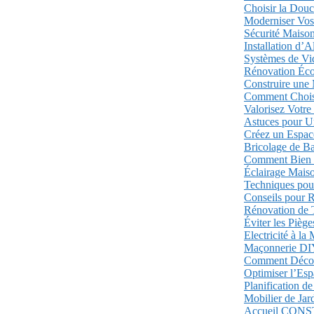
Choisir la Douc
Moderniser Vos
Sécurité Maison
Installation d’
Systèmes de Vid
Rénovation Éco
Construire une 
Comment Choisir
Valorisez Votre
Astuces pour U
Créez un Espace
Bricolage de Ba
Comment Bien Ut
Éclairage Maiso
Techniques pou
Conseils pour R
Rénovation de 
Éviter les Pièg
Electricité à la
Maçonnerie DIY:
Comment Décore
Optimiser l’Esp
Planification de
Mobilier de Jard
Accueil
CONS