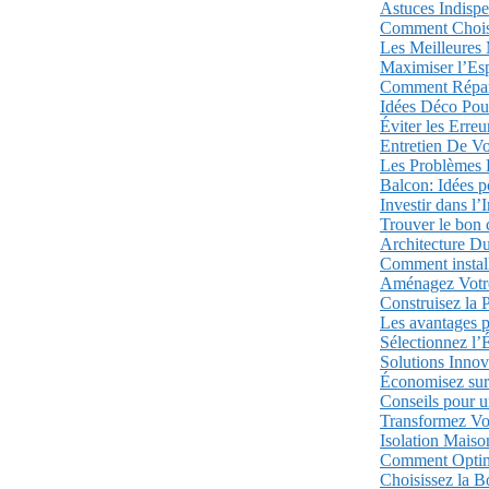
Astuces Indisp
Comment Choisi
Les Meilleures
Maximiser l’Es
Comment Répare
Idées Déco Pou
Éviter les Erre
Entretien De V
Les Problèmes 
Balcon: Idées 
Investir dans l
Trouver le bon 
Architecture Du
Comment installe
Aménagez Votre 
Construisez la 
Les avantages p
Sélectionnez l’
Solutions Inno
Économisez sur 
Conseils pour 
Transformez Vot
Isolation Maison
Comment Optimi
Choisissez la B