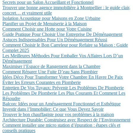
Secrets pour un Salon Accueillant et Fonctionnel
Trouver une bonne agence immobilière à Montpellier : le guide clair,
concret… et vraiment utile
Isolation Acoustique pour Maisons en Zone Urbaine
Planifier un Projet de Menuiserie à la Maison
Comment Choisir une Hotte pour Votre Cuisine
Guide Pratique Pour Choisir Une Entreprise De Déménagement
Astuces Indispensables Pour Un Déménagement Réussi
Comment Choisir le Bon Carreleur pour Refaire sa Maison : Guide
Complet 2025
Les Meilleures Méthodes Pour Emballer Vos Affaires Lors D’un
Déménagement
Maximiser l’Espace de Rangement dans la Chambre
Comment Réparer Une Fuite D’eau Sans Plombier
Idées Déco Pour Transformer Votre Chambre En Havre De Paix
Éviter les Erreurs Courantes en Plomberie
Entretien De Vos Tuyaux: Prévenir Les Problèmes De Plomberie
Les Problèmes De Plomberie Les Plus Courants Et Comment Les
Résoudre
Balcon: Idées pour un Aménagement Fonctionnel et Esthétique
Investir dans l’Immobilier: Ce que Vous Devez Savoir
Trouver le bon chauffagiste pour vos problèmes à la maison
Architecture Durable: Construisez avec Respect de l’Environnement
Comment installer une micro station d’épuration : étapes clés et
conseils pratiques