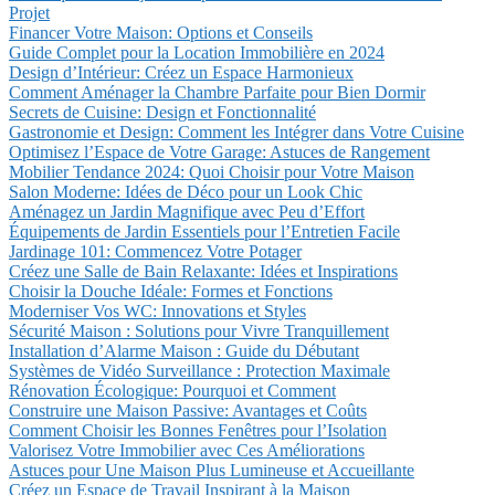
Projet
Financer Votre Maison: Options et Conseils
Guide Complet pour la Location Immobilière en 2024
Design d’Intérieur: Créez un Espace Harmonieux
Comment Aménager la Chambre Parfaite pour Bien Dormir
Secrets de Cuisine: Design et Fonctionnalité
Gastronomie et Design: Comment les Intégrer dans Votre Cuisine
Optimisez l’Espace de Votre Garage: Astuces de Rangement
Mobilier Tendance 2024: Quoi Choisir pour Votre Maison
Salon Moderne: Idées de Déco pour un Look Chic
Aménagez un Jardin Magnifique avec Peu d’Effort
Équipements de Jardin Essentiels pour l’Entretien Facile
Jardinage 101: Commencez Votre Potager
Créez une Salle de Bain Relaxante: Idées et Inspirations
Choisir la Douche Idéale: Formes et Fonctions
Moderniser Vos WC: Innovations et Styles
Sécurité Maison : Solutions pour Vivre Tranquillement
Installation d’Alarme Maison : Guide du Débutant
Systèmes de Vidéo Surveillance : Protection Maximale
Rénovation Écologique: Pourquoi et Comment
Construire une Maison Passive: Avantages et Coûts
Comment Choisir les Bonnes Fenêtres pour l’Isolation
Valorisez Votre Immobilier avec Ces Améliorations
Astuces pour Une Maison Plus Lumineuse et Accueillante
Créez un Espace de Travail Inspirant à la Maison