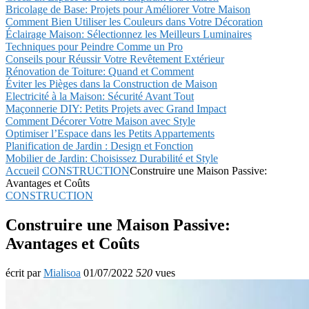
Bricolage de Base: Projets pour Améliorer Votre Maison
Comment Bien Utiliser les Couleurs dans Votre Décoration
Éclairage Maison: Sélectionnez les Meilleurs Luminaires
Techniques pour Peindre Comme un Pro
Conseils pour Réussir Votre Revêtement Extérieur
Rénovation de Toiture: Quand et Comment
Éviter les Pièges dans la Construction de Maison
Electricité à la Maison: Sécurité Avant Tout
Maçonnerie DIY: Petits Projets avec Grand Impact
Comment Décorer Votre Maison avec Style
Optimiser l’Espace dans les Petits Appartements
Planification de Jardin : Design et Fonction
Mobilier de Jardin: Choisissez Durabilité et Style
Accueil
CONSTRUCTION
Construire une Maison Passive:
Avantages et Coûts
CONSTRUCTION
Construire une Maison Passive:
Avantages et Coûts
écrit par
Mialisoa
01/07/2022
520
vues