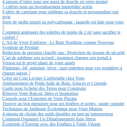
4 raisons d’opter pour une paroi de douche en verre trempé
5 critères pour un investissement immobilier serein
9 idées de carrelage pour sublimer sa douche et personnaliser son
style
Serre de jardin tunnel ou polycarbonate : laquelle est faite pour vous
?
Comment aménager des toilettes de moins de 2 m² sans sacrifier le
confort ?
L’Art de Vivre Extérieur : Le Bain Nordique comme Nouveau
Symbole de Prestige
Réducteur de pression chauffe eau : Protection du groupe de sécurité
L’art de sublimer son accueil : pourquoi changer son portail à
Vernon est le projet phare de votre année
Printemps, été, automne, hiver : quel entretien pour vos gouttières à
chaque saison ?
Créer un Coin Lecture Confortable chez Vous
Aménagement de Petite Salle de Bain: Astuces et Conseils
Guide pour Acheter des Terres pour Construire
Rénover Votre Balcon: Idées et Inspiration
Conseils pour l’Entretien de Votre Piscine
Trouver un bon menuisier pour ses fenêtres et portes : guide complet
Techniques de Jardinage Écologique pour Votre Maison
4 raisons de choisir des outils durables en tant qu’entrepreneur
Comment Organiser Un Déménagement Sans Stress
Économie d’Énergie avec des Fenêtres à Triple Vitrage