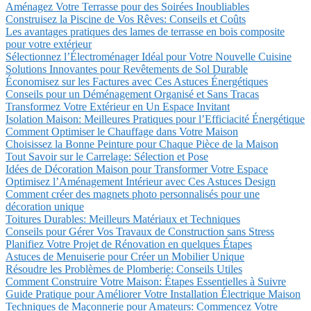
Aménagez Votre Terrasse pour des Soirées Inoubliables
Construisez la Piscine de Vos Rêves: Conseils et Coûts
Les avantages pratiques des lames de terrasse en bois composite
pour votre extérieur
Sélectionnez l’Électroménager Idéal pour Votre Nouvelle Cuisine
Solutions Innovantes pour Revêtements de Sol Durable
Économisez sur les Factures avec Ces Astuces Énergétiques
Conseils pour un Déménagement Organisé et Sans Tracas
Transformez Votre Extérieur en Un Espace Invitant
Isolation Maison: Meilleures Pratiques pour l’Efficiacité Énergétique
Comment Optimiser le Chauffage dans Votre Maison
Choisissez la Bonne Peinture pour Chaque Pièce de la Maison
Tout Savoir sur le Carrelage: Sélection et Pose
Idées de Décoration Maison pour Transformer Votre Espace
Optimisez l’Aménagement Intérieur avec Ces Astuces Design
Comment créer des magnets photo personnalisés pour une
décoration unique
Toitures Durables: Meilleurs Matériaux et Techniques
Conseils pour Gérer Vos Travaux de Construction sans Stress
Planifiez Votre Projet de Rénovation en quelques Étapes
Astuces de Menuiserie pour Créer un Mobilier Unique
Résoudre les Problèmes de Plomberie: Conseils Utiles
Comment Construire Votre Maison: Étapes Essentielles à Suivre
Guide Pratique pour Améliorer Votre Installation Électrique Maison
Techniques de Maçonnerie pour Amateurs: Commencez Votre