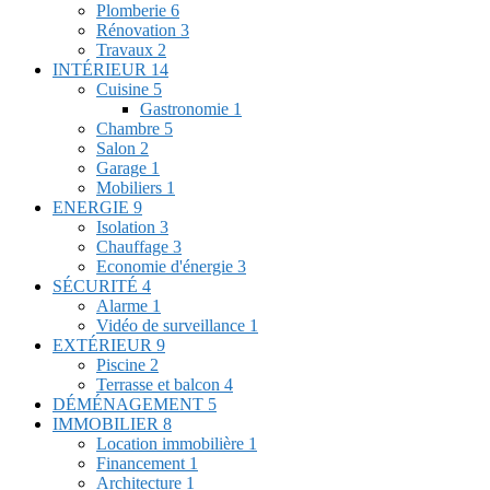
Plomberie
6
Rénovation
3
Travaux
2
INTÉRIEUR
14
Cuisine
5
Gastronomie
1
Chambre
5
Salon
2
Garage
1
Mobiliers
1
ENERGIE
9
Isolation
3
Chauffage
3
Economie d'énergie
3
SÉCURITÉ
4
Alarme
1
Vidéo de surveillance
1
EXTÉRIEUR
9
Piscine
2
Terrasse et balcon
4
DÉMÉNAGEMENT
5
IMMOBILIER
8
Location immobilière
1
Financement
1
Architecture
1