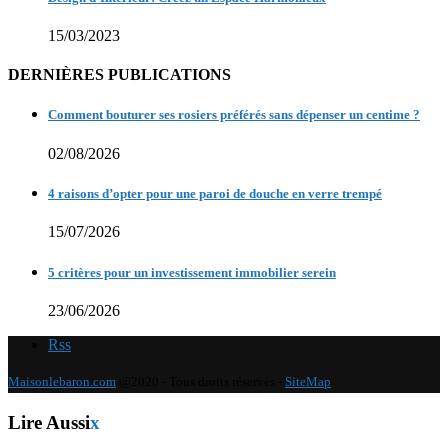
15/03/2023
DERNIÈRES PUBLICATIONS
Comment bouturer ses rosiers préférés sans dépenser un centime ?
02/08/2026
4 raisons d’opter pour une paroi de douche en verre trempé
15/07/2026
5 critères pour un investissement immobilier serein
23/06/2026
Rss
Maisonlebaron.com
@2020 - Tous droits réservés -
SiteMap
Lire Aussi
x